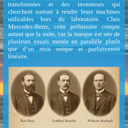
transformées et des inventeurs qui
cherchent surtout à rendre leurs machines
utilisables hors du laboratoire. Chez
Mercedes-Benz, cette préhistoire compte
autant que la suite, car la marque est née de
plusieurs essais menés en parallèle plutôt
que d’un récit unique et parfaitement
linéaire.