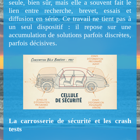
seule, bien sûr, mais elle a souvent fait le
lien entre recherche, brevet, essais et
diffusion en série. Ce travail ne tient pas à
un seul dispositif : il repose sur une
accumulation de solutions parfois discrètes,
parfois décisives.
La carrosserie de sécurité et les crash
tests