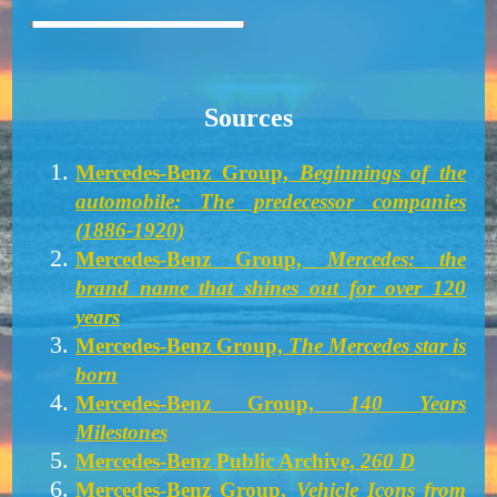
Mercedes SLK
Notre SLK
Notre Mini
SLK R170
Notre Dyna
Notre Aronde
Restauration Mercedes
Austin
Citroën
Panhard
SLK
Renault
Simca
Sources
Mercedes-Benz Group,
Beginnings of the
automobile: The predecessor companies
(1886-1920)
Mercedes-Benz Group,
Mercedes: the
brand name that shines out for over 120
years
Mercedes-Benz Group,
The Mercedes star is
born
Mercedes-Benz Group,
140 Years
Milestones
Mercedes-Benz Public Archive,
260 D
Mercedes-Benz Group,
Vehicle Icons from