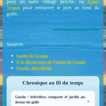
pour un autre village perché, ou
Saint-
pour retrouver le port au fond du
Tropez
golfe.
Saint‑Tropez
Grimaud
Cogolin
Sainte‑Maxim
Ramatuelle
Cavalaire‑sur‑Mer
La
e
La
La Môle
Croix‑Valmer
Le
Le
Garde‑Freinet
Plan‑de‑la‑Tou
Rayol‑Canade
r
l‑sur‑Mer
Sources
Guide de Gassin
À la découverte de l’église de Gassin
Gassin, site officiel
Chronique au fil du temps
Gassin : belvédère, remparts et jardin au-
dessus du golfe