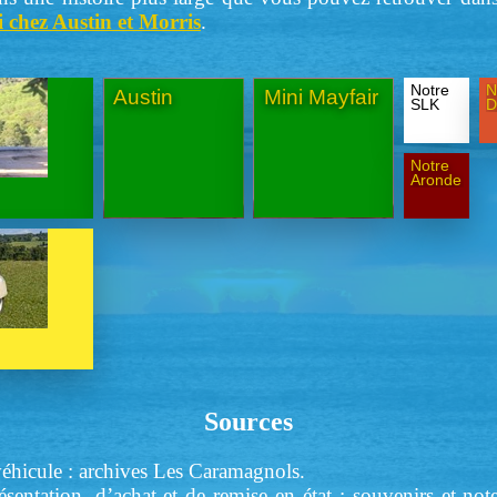
ni chez Austin et Morris
.
Notre
N
Austin
Mini Mayfair
SLK
D
Notre
Aronde
Sources
éhicule : archives Les Caramagnols.
sentation, d’achat et de remise en état : souvenirs et no