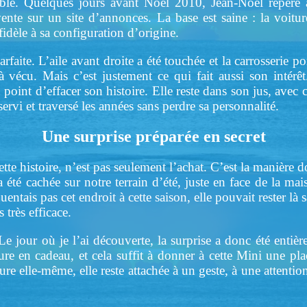
able. Quelques jours avant Noël 2010, Jean-Noël repère
nte sur un site d’annonces. La base est saine : la voitur
fidèle à sa configuration d’origine.
arfaite. L’aile avant droite a été touchée et la carrosserie 
à vécu. Mais c’est justement ce qui fait aussi son intérêt
u point d’effacer son histoire. Elle reste dans son jus, avec 
servi et traversé les années sans perdre sa personnalité.
Une surprise préparée en secret
tte histoire, n’est pas seulement l’achat. C’est la manière do
 été cachée sur notre terrain d’été, juste en face de la 
uentais pas cet endroit à cette saison, elle pouvait rester là 
 très efficace.
e jour où je l’ai découverte, la surprise a donc été entière
ure en cadeau, et cela suffit à donner à cette Mini une pla
ure elle-même, elle reste attachée à un geste, à une attentio