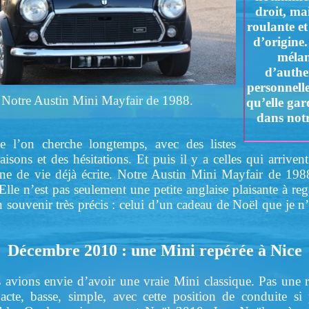
droit, mai
roulante et
d’origine.
mélan
d’authen
personnelle
Notre Austin Mini Mayfair de 1988.
qu’elle ga
dans not
e l’on cherche longtemps, avec des listes
sons et des hésitations. Et puis il y a celles qui arrivent
 de vie déjà écrite. Notre Austin Mini Mayfair de 1988
Elle n’est pas seulement une petite anglaise plaisante à rega
un souvenir très précis : celui d’un cadeau de Noël que je 
Décembre 2010 : une Mini repérée à Nice
avions envie d’avoir une vraie Mini classique. Pas une r
te, basse, simple, avec cette position de conduite si p