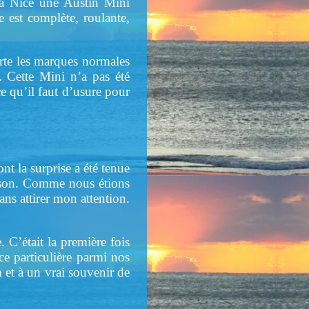
 à Nice une Austin Mini
e est complète, roulante,
porte les marques normales
. Cette Mini n’a pas été
ce qu’il faut d’usure pour
nt la surprise a été tenue
maison. Comme nous étions
sans attirer mon attention.
. C’était la première fois
ce particulière parmi nos
n et à un vrai souvenir de