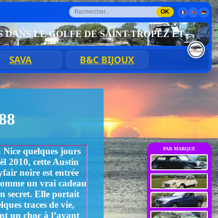
OK
E GOLFE DE SAINT-TROPEZ ET NOS VOITURES
SAVA
B&C BIJOUX
88
 Nice quelques jours
PAR MARQUE
l 2010, cette Austin
air noire est entrée
comme un vrai cadeau
n secret. Elle portait
lques traces de vie,
t un choc à l’avant