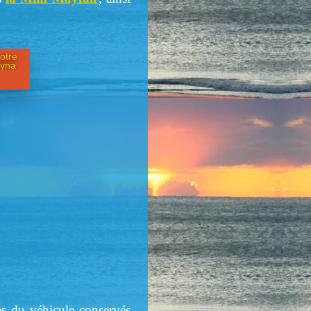
otre
yna
tes du véhicule conservés