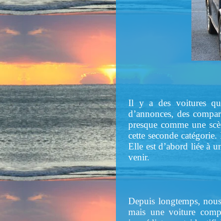
Il y a des voitures qu
d’annonces, des comparai
presque comme une scène
cette seconde catégorie. 
Elle est d’abord liée à 
venir.
Depuis longtemps, nous 
mais une voiture compac