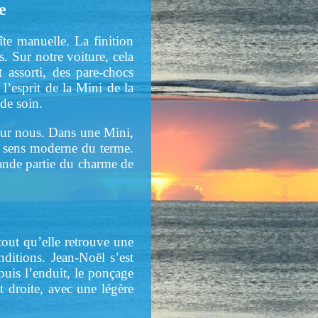
e
e manuelle. La finition
. Sur notre voiture, cela
 assorti, des pare-chocs
l’esprit de la Mini de la
de soin.
pour nous. Dans une Mini,
u sens moderne du terme.
rande partie du charme de
rtout qu’elle retrouve une
nditions. Jean-Noël s’est
puis l’enduit, le ponçage
nt droite, avec une légère