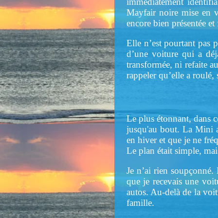
immédiatement identifi
Mayfair noire mise en ve
encore bien présentée et 
Elle n’est pourtant pas p
d’une voiture qui a déj
transformée, ni refaite a
rappeler qu’elle a roulé, 
Le plus étonnant, dans ce
jusqu'au bout. La Mini a
en hiver et que je ne fréq
Le plan était simple, mais
Je n’ai rien soupçonné. L
que je recevais une voit
autos. Au-delà de la voit
famille.