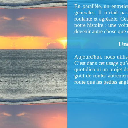
En parallèle, un entretie
générales. Il n’était p
roulante et agréable. Ce
notre histoire : une voi
devenir autre chose que c
Une
Aujourd'hui, nous utilis
C’est dans cet usage qu’
quotidien ni un projet d
goût de rouler autrement
route que les petites ang