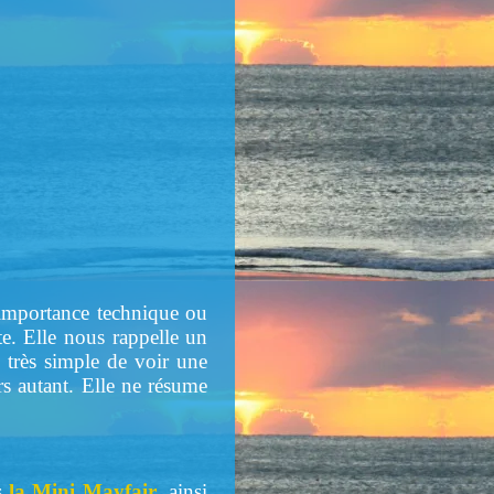
r importance technique ou
te. Elle nous rappelle un
e très simple de voir une
rs autant. Elle ne résume
ns
la Mini Mayfair
, ainsi