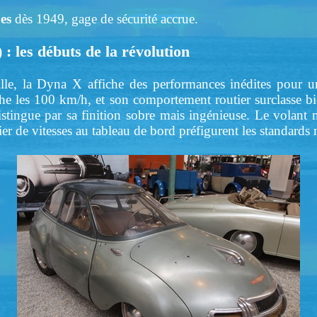
es
dès 1949, gage de sécurité accrue.
: les débuts de la révolution
lle, la Dyna X affiche des performances inédites pour u
che les 100 km/h, et son comportement routier surclasse bi
distingue par sa finition sobre mais ingénieuse. Le volan
vier de vitesses au tableau de bord préfigurent les standards