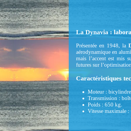
La Dynavia : labora
Présentée en 1948, la
aérodynamique en alumin
mais l’accent est mis s
futures sur l’optimisati
Caractéristiques te
Moteur : bicylindre
Transmission : boît
Poids : 650 kg.
Vitesse maximale :