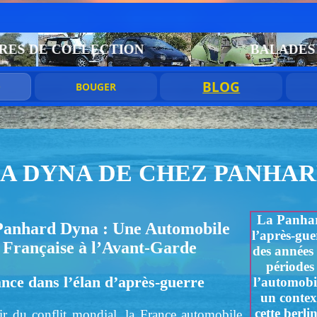
LLECTION
BALADES DANS LE GO
BLOG
O
BOUGER
A DYNA DE CHEZ PANHA
La Panhar
Panhard Dyna : Une Automobile
l’après-gu
Française à l’Avant-Garde
des années
périodes 
nce dans l’élan d’après-guerre
l’automobi
un contex
cette berli
ir du conflit mondial, la France automobile