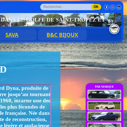
OK
LFE DE SAINT-TROPEZ ET NOS VOITURES DE
SAVA
B&C BIJOUX
RD
d Dyna, produite de
PAR MARQUE
erre jusqu’au tournant
 1960, incarne une des
les plus fécondes de
le française. Née dans
te de reconstruction,
ne légère et audacieuse