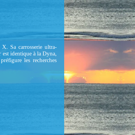
X. Sa carrosserie ultra-
est identique à la Dyna,
préfigure les recherches