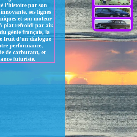
 l’histoire par son
 innovante, ses lignes
iques et son moteur
à plat refroidi par air.
u génie français, la
e fruit d’un dialogue
ntre performance,
e de carburant, et
gance futuriste.