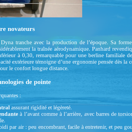
ure novateurs
 Dyna tranche avec la production de l’époque. Sa forme f
onsidérablement la traînée aérodynamique. Panhard revendiq
inférieur à 0,30, remarquable pour une berline familiale d
acité extérieure témoigne d’une ergonomie pensée dès la c
pour le confort longue distance.
nologies de pointe
rquantes :
tral
assurant rigidité et légèreté.
endante
à l’avant comme à l’arrière, avec barres de torsio
le.
oidi par air : peu encombrant, facile à entretenir, et peu g