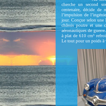
cherche un second sou
centenaire, décide de 
l’impulsion de l’ingéni
jour. Conçue selon une 
châssis poutre et une c
aéronautiques de guerre.
à plat de 610 cm³ refro
Le tout pour un poids à 