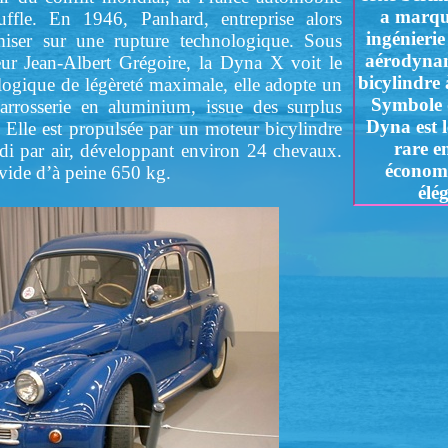
a marqué
ffle. En 1946, Panhard, entreprise alors
ingénierie
miser sur une rupture technologique. Sous
aérodynam
eur Jean-Albert Grégoire, la Dyna X voit le
bicylindre 
logique de légèreté maximale, elle adopte un
Symbole d
arrosserie en aluminium, issue des surplus
Dyna est l
 Elle est propulsée par un moteur bicylindre
rare e
idi par air, développant environ 24 chevaux.
économi
vide d’à peine 650 kg.
élé