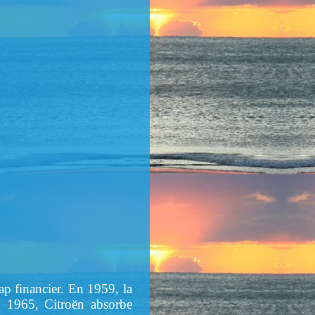
cap financier. En 1959, la
n 1965, Citroën absorbe