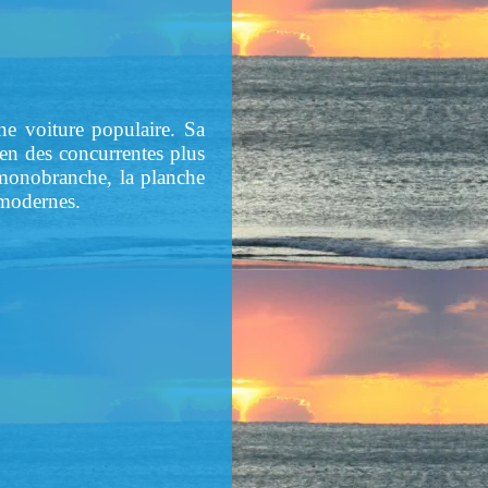
ne voiture populaire. Sa
en des concurrentes plus
t monobranche, la planche
 modernes.