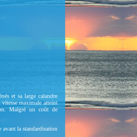
nés et sa large calandre
vitesse maximale atteint
ion. Malgré un coût de
 avant la standardisation