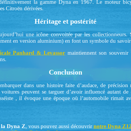
éfinitivement la gamme Dyna en 1967. Le moteur bicyl
s Citroën dérivées.
Héritage et postérité
jourd’hui une icône convoitée par les collectionneurs.
amment en version aluminium) en font un symbole du savoir-f
icale Panhard & Levassor
maintiennent son souvenir vi
ons.
Conclusion
mbarquer dans une histoire faite d’audace, de précision
oitures peuvent se targuer d’avoir influencé autant de
sséiste , il évoque une époque où l’automobile rimait a
e
la Dyna Z
, vous pouvez aussi découvrir
notre Dyna Z12 