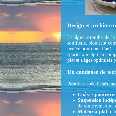
Design et architect
La ligne arrondie de la
soufflerie, réduisant c
pénétration dans l’air) 
spacieux malgré la comp
plat et sièges optimisés 
Un condensé de tech
Parmi les spécificités ma
Châssis poutre cen
Suspension indép
de route remarquab
Moteur à plat
refr