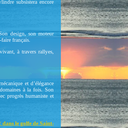
indre subsistera encore
 Son design, son moteur
aire français.
vant, à travers rallyes,
 mécanique et d’élégance
 domaines à la fois. Son
vec progrès humaniste et
dans le golfe de Saint-