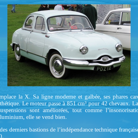
lace la X. Sa ligne moderne et galbée, ses phares caré
thétique. Le moteur passe à 851 cm³ pour 42 chevaux. La 
uspensions sont améliorées, tout comme l’insonorisat
aluminium, elle se vend bien.
es derniers bastions de l’indépendance technique française
0.