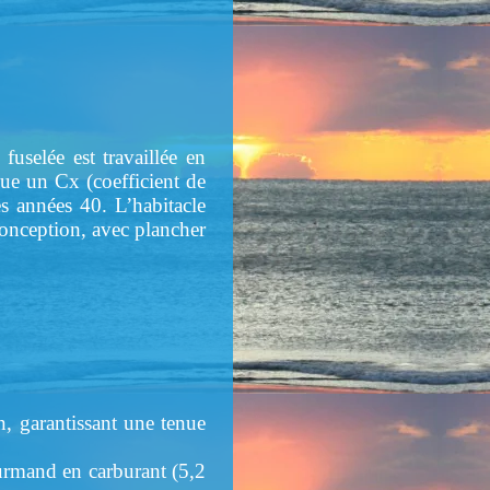
uselée est travaillée en
ue un Cx (coefficient de
es années 40. L’habitacle
onception, avec plancher
n, garantissant une tenue
ourmand en carburant (5,2