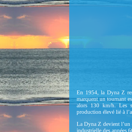
En 1954, la Dyna Z remp
marquent un tournant es
alors 130 km/h. Les s
production élevé lié à l’
La Dyna Z devient l’un d
industrielle des années 6