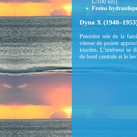
L/100 km).
Freins hydrauliqu
Dyna X (1948–1953) 
Première née de la fami
vitesse de pointe appro
lourdes. L’intérieur se 
de bord centrale et le le