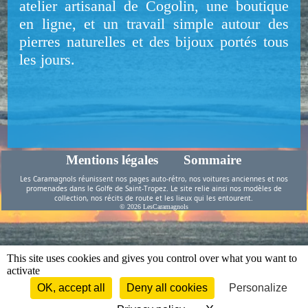
atelier artisanal de Cogolin, une boutique
en ligne, et un travail simple autour des
pierres naturelles et des bijoux portés tous
les jours.
Instagram
Site web
Facebook
Instagram
Site web
Facebook
Bouly&Cailloux
Bouly&Cailloux
Bouly&Cailloux
Mentions légales
Sommaire
Les Caramagnols réunissent nos pages auto-rétro, nos voitures anciennes et nos
promenades dans le Golfe de Saint-Tropez. Le site relie ainsi nos modèles de
collection, nos récits de route et les lieux qui les entourent.
© 2026 LesCaramagnols
This site uses cookies and gives you control over what you want to
activate
OK, accept all
Deny all cookies
Personalize
Top