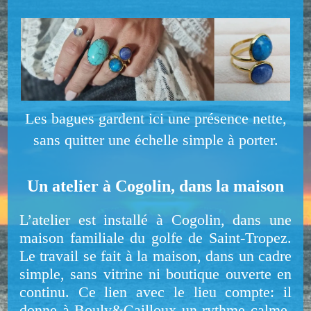
Les bagues gardent ici une présence nette,
sans quitter une échelle simple à porter.
Un atelier à Cogolin, dans la maison
L’atelier est installé à Cogolin, dans une
maison familiale du golfe de Saint-Tropez.
Le travail se fait à la maison, dans un cadre
simple, sans vitrine ni boutique ouverte en
continu. Ce lien avec le lieu compte: il
donne à Bouly&Cailloux un rythme calme,